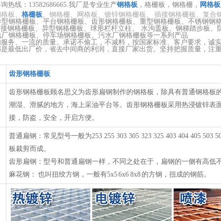
热线：13582686665.我厂是专业生产
钢格板
，格栅板，钢格栅，
网格板
钢格板、
格栅板
、钢格栅、网格板、镀锌钢格栅板、 插接钢格栅板、复合
异型钢格栅板、平台钢格栅板、齿形钢格栅板、重型钢格栅板、不锈钢钢
、异型钢格栅板、球形栏杆立柱、 水沟盖板、钢梯踏步板、防
板、停车场钢格栅板、污水厂钢格栅板等一系列产品
的服务、一流的质量。承诺不偷工，不减料，按国家标准、客户要求，诚
都是最低出厂价，省去中间商的利润，直接厂家出货。坚持把握质量，注
齿形钢格栅板
齿形钢格栅板顾名思义为齿形扁钢制作的钢格板，除具有普通钢格板
潮湿、滑腻的地方，海上采油平台等。齿形钢格栅板采用热浸镀锌表面
接，防盗，安全，开启方便。
普通扁钢：常见型号一般为253 255 303 305 323 325 403 404 40
板裁剪而成。
齿形扁钢：型号和普通扁钢一样，不同之处在于，扁钢的一侧有高低
麻花钢： 也叫扭绞方钢，一般有5x5 6x6 8x8 的方钢，扭成的钢筋。