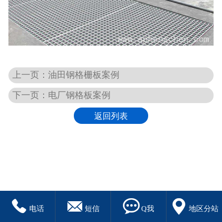
上一页：油田钢格栅板案例
下一页：电厂钢格板案例
返回列表




电话
短信
Q我
地区分站